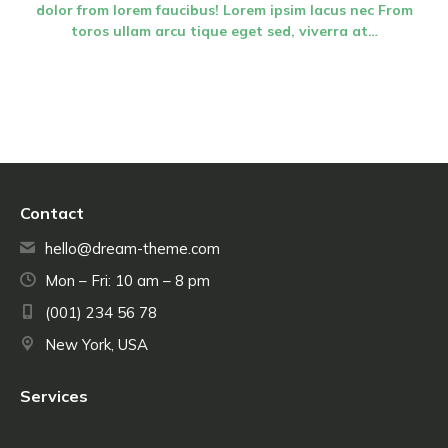
a…
dolor from lorem faucibus! Lorem ipsim lacus nec From
dol
toros ullam arcu tique eget sed, viverra at…
Contact
hello@dream-theme.com
Mon – Fri: 10 am – 8 pm
(001) 234 56 78
New York, USA
Services