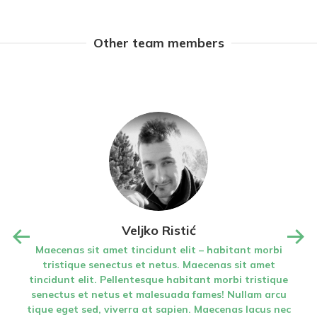
Other team members
Veljko Ristić
u (i
Maecenas sit amet tincidunt elit – habitant morbi
M
 się
tristique senectus et netus. Maecenas sit amet
je
tincidunt elit. Pellentesque habitant morbi tristique
ti
la
senectus et netus et malesuada fames! Nullam arcu
se
ją do
tique eget sed, viverra at sapien. Maecenas lacus nec
tiq