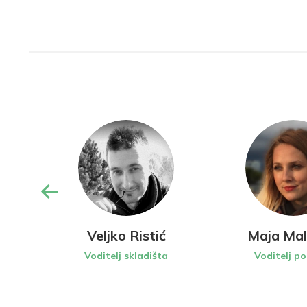
Veljko Ristić
Maja Mal
tor
Voditelj skladišta
Voditelj p