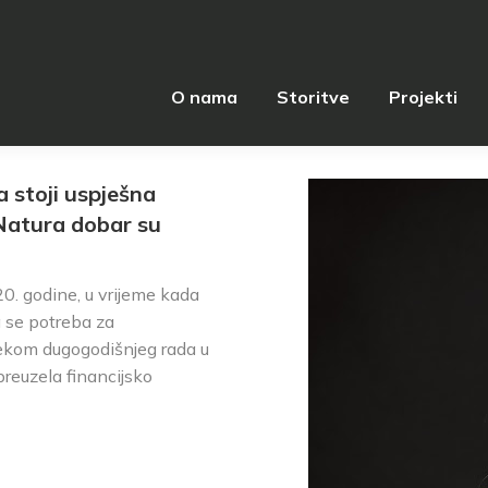
O nama
Storitve
Projekti
O nama
Storitve
Projekti
 stoji uspješna
Natura dobar su
0. godine, u vrijeme kada
a se potreba za
jekom dugogodišnjeg rada u
 preuzela financijsko