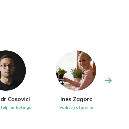
dr Cosovici
Ines Zagorc
telj marketinga
Voditelj otpreme
CF