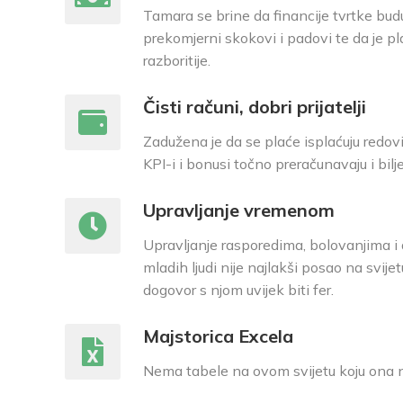
Tamara se brine da financije tvrtke bud
prekomjerni skokovi i padovi te da je pl
razboritije.
Čisti računi, dobri prijatelji
Zadužena je da se plaće isplaćuju redovi
KPI-i i bonusi točno preračunavaju i bilj
Upravljanje vremenom
Upravljanje rasporedima, bolovanjima i
mladih ljudi nije najlakši posao na svijet
dogovor s njom uvijek biti fer.
Majstorica Excela
Nema tabele na ovom svijetu koju ona n