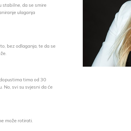
u stabilne, da se smire
aniranje ulaganja
to, bez odlaganja, te da se
eže.
 dopustima tima od 30
u. No, svi su svjesni da će
e može rotirati.