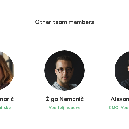
Other team members
narič
Žiga Nemanič
Alexan
odrške
Voditelj nabave
CMO, Vodi