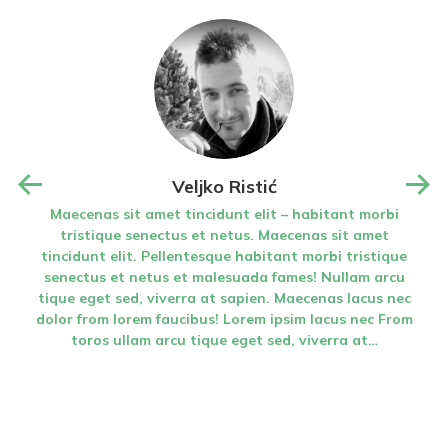
Veljko Ristić
 (a
Maecenas sit amet tincidunt elit – habitant morbi
M
nú v
tristique senectus et netus. Maecenas sit amet
vať.
tincidunt elit. Pellentesque habitant morbi tristique
ti
edzi
senectus et netus et malesuada fames! Nullam arcu
se
je
tique eget sed, viverra at sapien. Maecenas lacus nec
tiq
nom…
dolor from lorem faucibus! Lorem ipsim lacus nec From
dol
toros ullam arcu tique eget sed, viverra at…